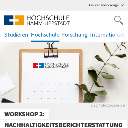
Direkt
zum Hauptmenü
,
zum Inhalt
,
Assistenzwerkzeuge
Studieren
Hochschule
Forschung
Internationale
.
.
.
.
Rote leere Sitzre
al3g / photocase.de
WORKSHOP 2:
NACHHALTIGKEITSBERICHTERSTATTUNG