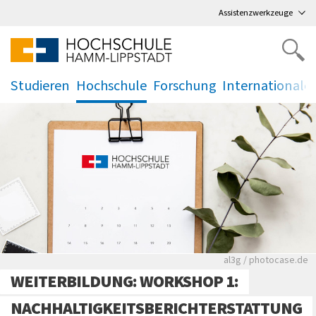
Direkt
zum Hauptmenü
,
zum Inhalt
,
Assistenzwerkzeuge
Studieren
Hochschule
Forschung
Internationale
.
.
.
.
Rote leere Sitzre
al3g / photocase.de
WEITERBILDUNG: WORKSHOP 1:
NACHHALTIGKEITSBERICHTERSTATTUNG