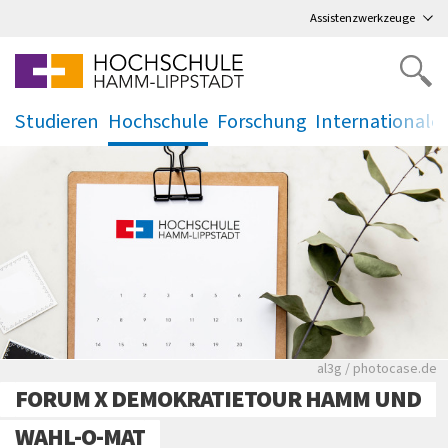
Direkt
zum Hauptmenü
,
zum Inhalt
,
Assistenzwerkzeuge
Studieren
Hochschule
Forschung
Internationale
.
.
.
.
Rote leere Sitzre
al3g / photocase.de
FORUM X DEMOKRATIETOUR HAMM UND
WAHL-O-MAT