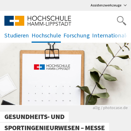
Direkt
zum Hauptmenü
,
zum Inhalt
,
Assistenzwerkzeuge
Studieren
Hochschule
Forschung
Internationale
.
.
.
.
Rote leere Sitzre
al3g / photocase.de
GESUNDHEITS- UND
SPORTINGENIEURWESEN – MESSE