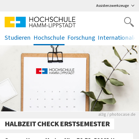
Direkt
zum Hauptmenü
,
zum Inhalt
,
Assistenzwerkzeuge
Studieren
Hochschule
Forschung
Internationale
.
.
.
.
Rote leere Sitzre
al3g / photocase.de
HALBZEIT CHECK ERSTSEMESTER