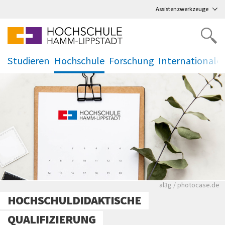
Direkt
zum Hauptmenü
,
zum Inhalt
,
Assistenzwerkzeuge
Studieren
Hochschule
Forschung
Internationale
.
.
.
.
Rote leere Sitzre
al3g / photocase.de
HOCHSCHULDIDAKTISCHE
QUALIFIZIERUNG