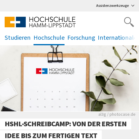
Direkt
zum Hauptmenü
,
zum Inhalt
,
Assistenzwerkzeuge
Studieren
Hochschule
Forschung
Internationale
.
.
.
.
Rote leere Sitzre
al3g / photocase.de
HSHL-SCHREIBCAMP: VON DER ERSTEN
IDEE BIS ZUM FERTIGEN TEXT