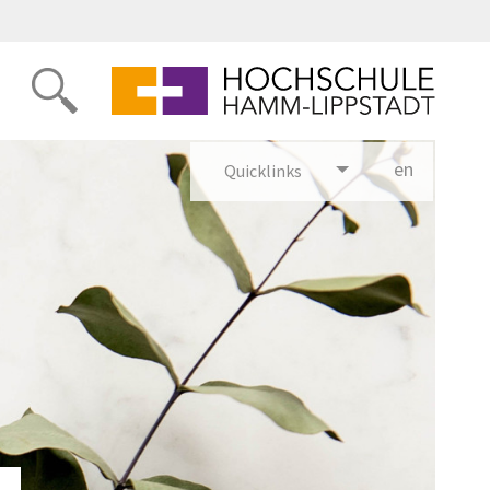
en
glish
Quicklinks