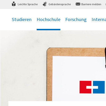
Direkt
zum Hauptmenü
,
zum Inhalt
,
Leichte Sprache
Gebärdensprache
Barriere melden
Studieren
Hochschule
Forschung
Intern
.
.
.
.