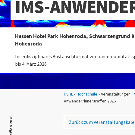
IMS-ANWENDER
Hessen Hotel Park Hohenroda, Schwarzengrund 9
Hohenroda
Interdisziplinäres Austauschformat zur Ionenmobilitätss
bis 4. März 2026
Sie sind hier:
HSHL
»
Hochschule
» Veranstaltungen »
Anwender*innentreffen 2026
Zurück zum Veranstaltungskale