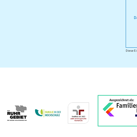
D
Diese Ei