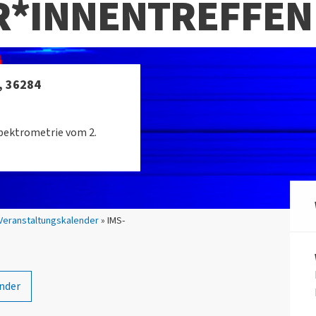
*INNENTREFFEN 
, 36284
pektrometrie vom 2.
Veranstaltungskalender
» IMS-
nder