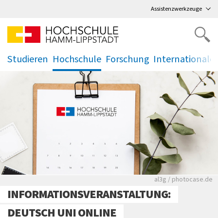
Direkt
zum Hauptmenü
,
zum Inhalt
,
Assistenzwerkzeuge
Studieren
Hochschule
Forschung
Internationale
.
.
.
.
Rote leere Sitzre
al3g / photocase.de
INFORMATIONSVERANSTALTUNG:
DEUTSCH UNI ONLINE