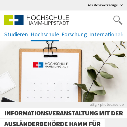
Direkt
zum Hauptmenü
,
zum Inhalt
,
Assistenzwerkzeuge
Studieren
Hochschule
Forschung
Internationale
.
.
.
.
Rote leere Sitzre
al3g / photocase.de
INFORMATIONSVERANSTALTUNG MIT DER
AUSLÄNDERBEHÖRDE HAMM FÜR