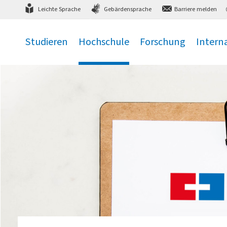
Direkt
zum Hauptmenü
,
zum Inhalt
,
Leichte Sprache
Gebärdensprache
Barriere melden
Studieren
Hochschule
Forschung
Intern
.
.
.
.