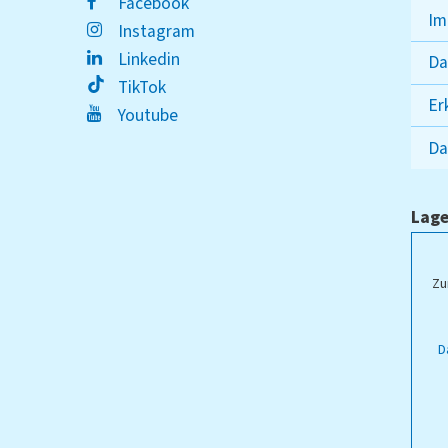
Facebook
Im
Instagram
Linkedin
Da
TikTok
Er
Youtube
Da
Lage
ampus Lippstadt
Zu
D