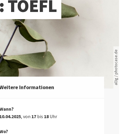
 TOEFL
Rote leere Sitzreihen
al3g / photocase.de
Weitere Informationen
Wann?
10.04.2025
, von
17
bis
18
Uhr
Wo?