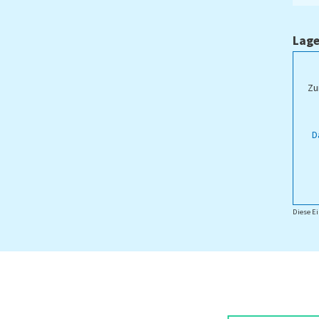
Lage
ampus Lippstadt
Zu
D
Diese Ei