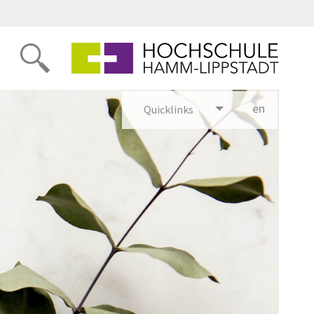
en
glish
Quicklinks