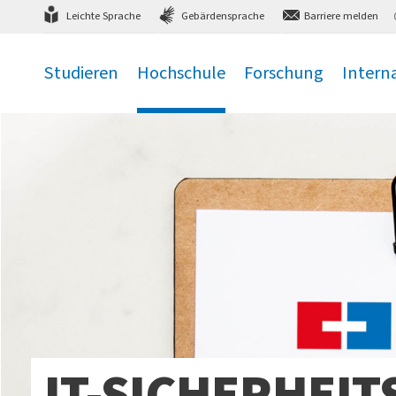
Direkt
zum Hauptmenü
,
zum Inhalt
,
Leichte Sprache
Gebärdensprache
Barriere melden
Studieren
Hochschule
Forschung
Intern
.
.
.
.
IT-SICHERHEIT