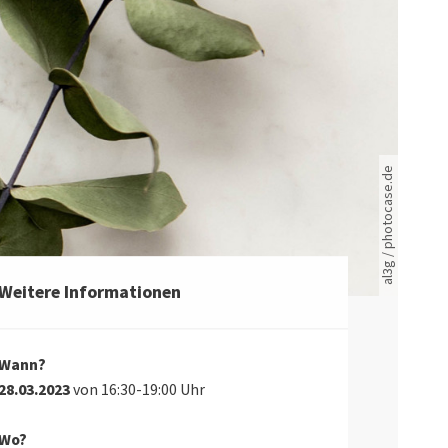
Rote leere Sitzreihen
al3g / photocase.de
Weitere Informationen
Wann?
28.03.2023
von 16:30-19:00 Uhr
Wo?