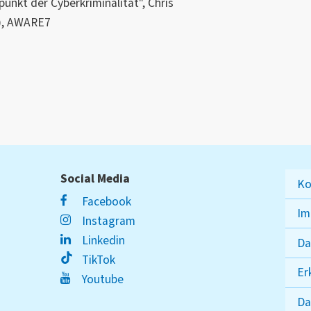
unkt der Cyberkriminalität", Chris
), AWARE7
Social Media
Ko
Facebook
Im
Instagram
Linkedin
Da
TikTok
Er
Youtube
Da