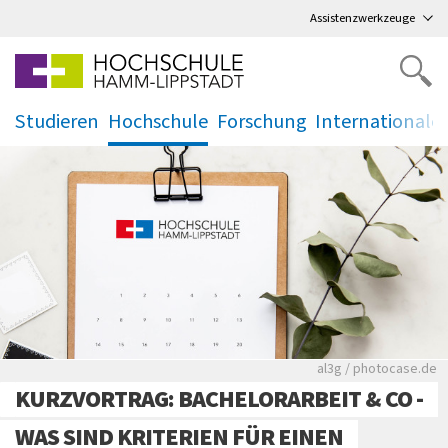
Direkt
zum Hauptmenü
,
zum Inhalt
,
Assistenzwerkzeuge
Studieren
Hochschule
Forschung
Internationale
.
.
.
.
Rote leere Sitzre
al3g / photocase.de
KURZVORTRAG: BACHELORARBEIT & CO -
WAS SIND KRITERIEN FÜR EINEN