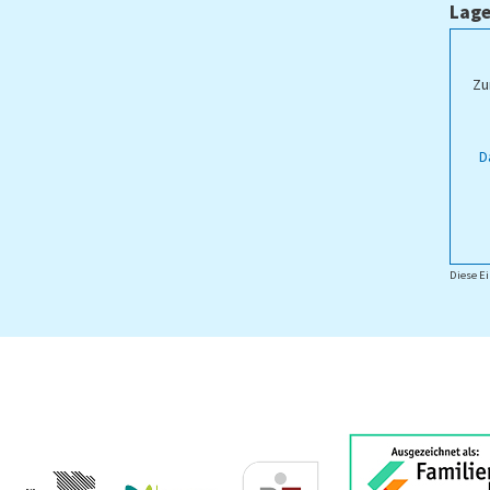
Lage
ampus Lippstadt
Zu
D
Diese Ei