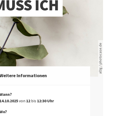
MUSS ICH
Rote leere Sitzreihen
al3g / photocase.de
Weitere Informationen
Wann?
14.10.2025
von
12
bis
12:30 Uhr
Wo?