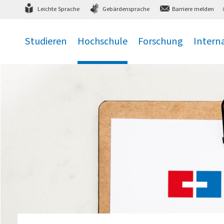
Direkt
zum Hauptmenü
,
zum Inhalt
,
Leichte Sprache
Gebärdensprache
Barriere melden
Studieren
Hochschule
Forschung
Intern
.
.
.
.