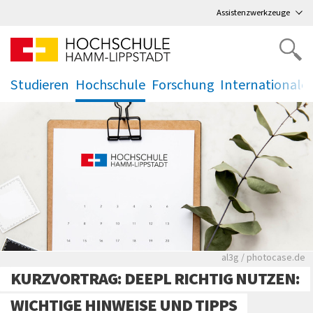
Direkt
zum Hauptmenü
,
zum Inhalt
,
Assistenzwerkzeuge
Studieren
Hochschule
Forschung
Internationale
.
.
.
.
Rote leere Sitzre
al3g / photocase.de
KURZVORTRAG: DEEPL RICHTIG NUTZEN:
WICHTIGE HINWEISE UND TIPPS