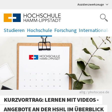
Direkt
zum Hauptmenü
,
zum Inhalt
,
Assistenzwerkzeuge
Studieren
Hochschule
Forschung
Internationale
.
.
.
.
Rote leere Sitzre
al3g / photocase.de
KURZVORTRAG: LERNEN MIT VIDEOS -
ANGEBOTE AN DER HSHL IM ÜBERBLICK