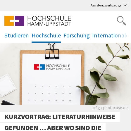
Direkt
zum Hauptmenü
,
zum Inhalt
,
Assistenzwerkzeuge
Studieren
Hochschule
Forschung
Internationale
.
.
.
.
Rote leere Sitzre
al3g / photocase.de
KURZVORTRAG: LITERATURHINWEISE
GEFUNDEN … ABER WO SIND DIE