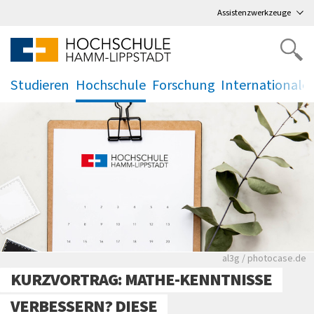
Direkt
zum Hauptmenü
,
zum Inhalt
,
Assistenzwerkzeuge
Studieren
Hochschule
Forschung
Internationale
.
.
.
.
Rote leere Sitzre
al3g / photocase.de
KURZVORTRAG: MATHE-KENNTNISSE
VERBESSERN? DIESE