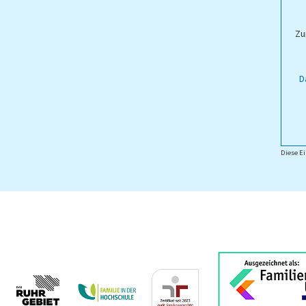
ampus Lippstadt
Zu
D
Diese Ei