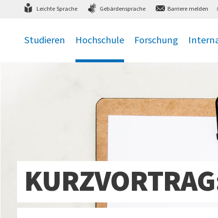
Direkt
zum Hauptmenü
,
zum Inhalt
,
Leichte Sprache
Gebärdensprache
Barriere melden
Studieren
Hochschule
Forschung
Intern
.
.
.
.
KURZVORTRAG: