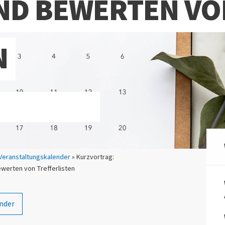
ND BEWERTEN VO
N
Veranstaltungskalender
» Kurzvortrag:
werten von Trefferlisten
nder