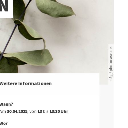
N
Rote leere Sitzreihen
al3g / photocase.de
Weitere Informationen
Wann?
Am
30.04.2025
, von
13
bis
13:30 Uhr
Wo?