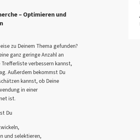
herche – Optimieren und
en
nweise zu Deinem Thema gefunden?
eine ganz geringe Anzahl an
 Trefferliste verbessern kannst,
trag. Außerdem bekommst Du
schätzen kannst, ob Deine
wendung in einer
et ist.
st Du
twickeln,
en und selektieren,