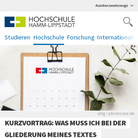
Direkt
zum Hauptmenü
,
zum Inhalt
,
Assistenzwerkzeuge
Studieren
Hochschule
Forschung
Internationale
.
.
.
.
Rote leere Sitzre
al3g / photocase.de
KURZVORTRAG: WAS MUSS ICH BEI DER
GLIEDERUNG MEINES TEXTES