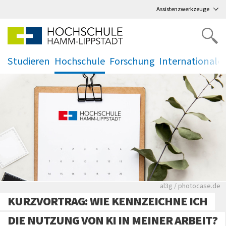
Direkt
zum Hauptmenü
,
zum Inhalt
,
Assistenzwerkzeuge
Studieren
Hochschule
Forschung
Internationale
.
.
.
.
Rote leere Sitzre
al3g / photocase.de
KURZVORTRAG: WIE KENNZEICHNE ICH
DIE NUTZUNG VON KI IN MEINER ARBEIT?