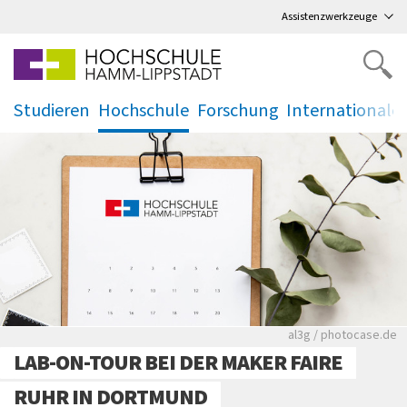
Direkt
zum Hauptmenü
,
zum Inhalt
,
Assistenzwerkzeuge
Studieren
Hochschule
Forschung
Internationale
.
.
.
.
Rote leere Sitzre
al3g / photocase.de
LAB-ON-TOUR BEI DER MAKER FAIRE
RUHR IN DORTMUND