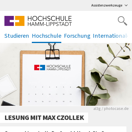
Direkt
zum Hauptmenü
,
zum Inhalt
,
Assistenzwerkzeuge
Studieren
Hochschule
Forschung
Internationale
.
.
.
.
Rote leere Sitzre
al3g / photocase.de
LESUNG MIT MAX CZOLLEK