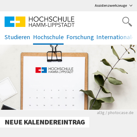
Direkt
zum Hauptmenü
,
zum Inhalt
,
Assistenzwerkzeuge
Studieren
Hochschule
Forschung
Internationale
.
.
.
.
Rote leere Sitzre
al3g / photocase.de
NEUE KALENDEREINTRAG