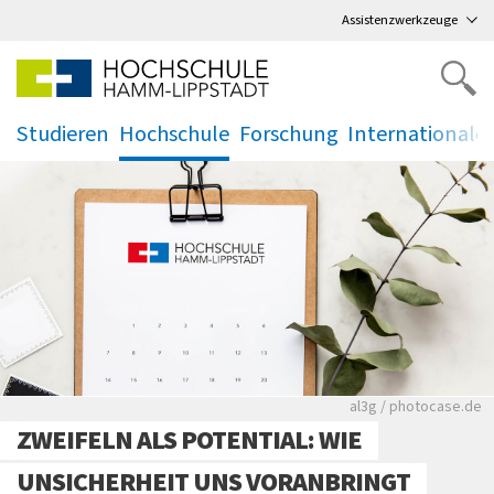
Direkt
zum Hauptmenü
,
zum Inhalt
,
Assistenzwerkzeuge
Studieren
Hochschule
Forschung
Internationale
.
.
.
.
Rote leere Sitzre
al3g / photocase.de
ZWEIFELN ALS POTENTIAL: WIE
UNSICHERHEIT UNS VORANBRINGT