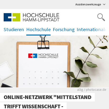
Direkt
zum Hauptmenü
,
zum Inhalt
,
Assistenzwerkzeuge
Studieren
Hochschule
Forschung
Internationale
.
.
.
.
Rote leere Sitzre
al3g / photocase.de
ONLINE-NETZWERK "MITTELSTAND
TRIFFT WISSENSCHAFT -