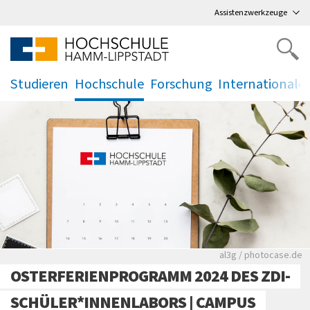
Direkt
zum Hauptmenü
,
zum Inhalt
,
Assistenzwerkzeuge
Studieren
Hochschule
Forschung
Internationale
.
.
.
.
Rote leere Sitzre
al3g / photocase.de
OSTERFERIENPROGRAMM 2024 DES ZDI-
SCHÜLER*INNENLABORS | CAMPUS