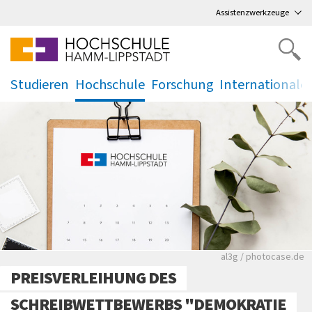
Direkt
zum Hauptmenü
,
zum Inhalt
,
Assistenzwerkzeuge
Studieren
Hochschule
Forschung
Internationale
.
.
.
.
Rote leere Sitzre
al3g / photocase.de
PREISVERLEIHUNG DES
SCHREIBWETTBEWERBS "DEMOKRATIE