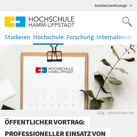
Direkt
zum Hauptmenü
,
zum Inhalt
,
Assistenzwerkzeuge
Studieren
Hochschule
Forschung
Internationale
.
.
.
.
Rote leere Sitzre
al3g / photocase.de
ÖFFENTLICHER VORTRAG:
PROFESSIONELLER EINSATZ VON