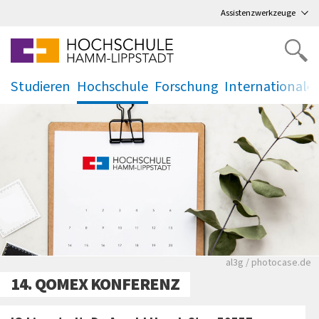
Direkt
zum Hauptmenü
,
zum Inhalt
,
Assistenzwerkzeuge
Studieren
Hochschule
Forschung
Internationale
.
.
.
.
Rote leere Sitzre
al3g / photocase.de
14. QOMEX KONFERENZ