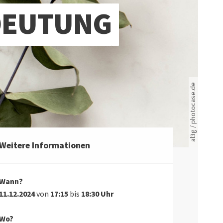
DEUTUNG
Rote leere Sitzreihen
al3g / photocase.de
Weitere Informationen
Wann?
11.12.2024
von
17:15
bis
18:30 Uhr
Wo?