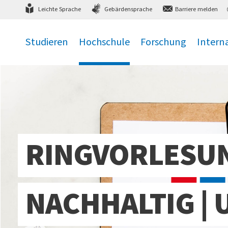
Direkt
zum Hauptmenü
,
zum Inhalt
,
Leichte Sprache
Gebärdensprache
Barriere melden
Studieren
Hochschule
Forschung
Intern
.
.
.
.
RINGVORLESU
NACHHALTIG |