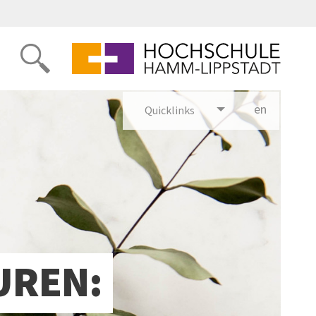
en
glish
Quicklinks
UREN: