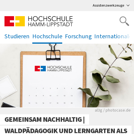
Direkt
zum Hauptmenü
,
zum Inhalt
,
Assistenzwerkzeuge
Studieren
Hochschule
Forschung
Internationale
.
.
.
.
Rote leere Sitzre
al3g / photocase.de
GEMEINSAM NACHHALTIG |
WALDPÄDAGOGIK UND LERNGARTEN ALS