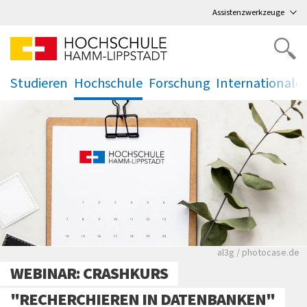
Direkt
zum Hauptmenü
,
zum Inhalt
,
Assistenzwerkzeuge
Studieren
Hochschule
Forschung
Internationale
.
.
.
.
Rote leere Sitzre
al3g / photocase.de
WEBINAR: CRASHKURS
"RECHERCHIEREN IN DATENBANKEN"