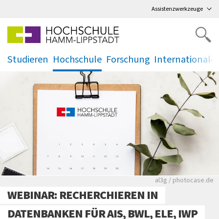
Direkt
zum Hauptmenü
,
zum Inhalt
,
Assistenzwerkzeuge
Studieren
Hochschule
Forschung
Internationale
.
.
.
.
Rote leere Sitzre
al3g / photocase.de
WEBINAR: RECHERCHIEREN IN
DATENBANKEN FÜR AIS, BWL, ELE, IWP