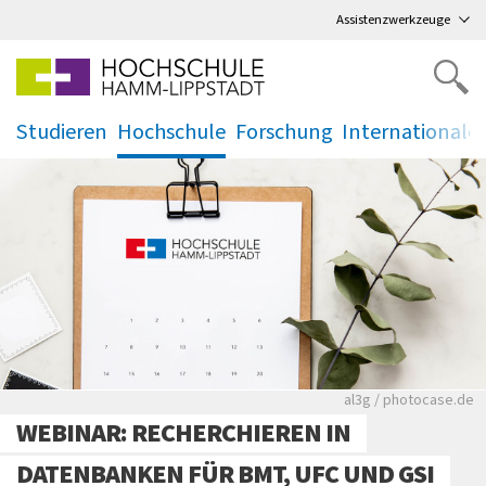
Direkt
zum Hauptmenü
,
zum Inhalt
,
Assistenzwerkzeuge
Studieren
Hochschule
Forschung
Internationale
.
.
.
.
Rote leere Sitzre
al3g / photocase.de
WEBINAR: RECHERCHIEREN IN
DATENBANKEN FÜR BMT, UFC UND GSI