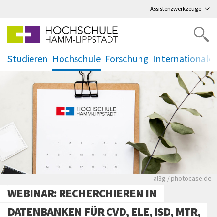
Direkt
zum Hauptmenü
,
zum Inhalt
,
Assistenzwerkzeuge
Studieren
Hochschule
Forschung
Internationale
.
.
.
.
Rote leere Sitzre
al3g / photocase.de
WEBINAR: RECHERCHIEREN IN
DATENBANKEN FÜR CVD, ELE, ISD, MTR,