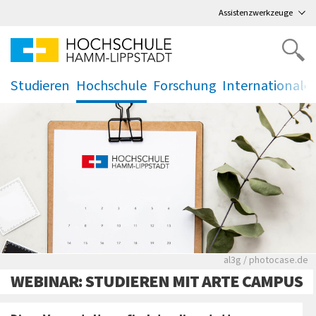
Direkt
zum Hauptmenü
,
zum Inhalt
,
Assistenzwerkzeuge
Studieren
Hochschule
Forschung
Internationale
.
.
.
.
Rote leere Sitzre
al3g / photocase.de
WEBINAR: STUDIEREN MIT ARTE CAMPUS