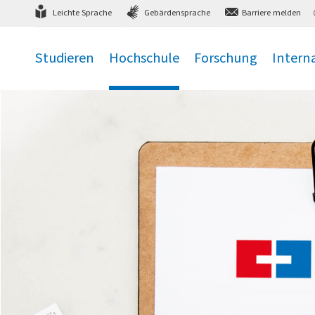
Direkt
zum Hauptmenü
,
zum Inhalt
,
Leichte Sprache
Gebärdensprache
Barriere melden
Studieren
Hochschule
Forschung
Intern
.
.
.
.