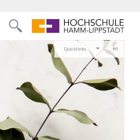
en
glish
Quicklinks