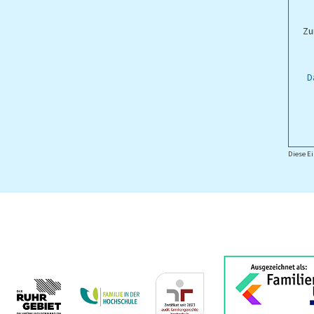
ampus Lippstadt
Zu
D
Diese Ei