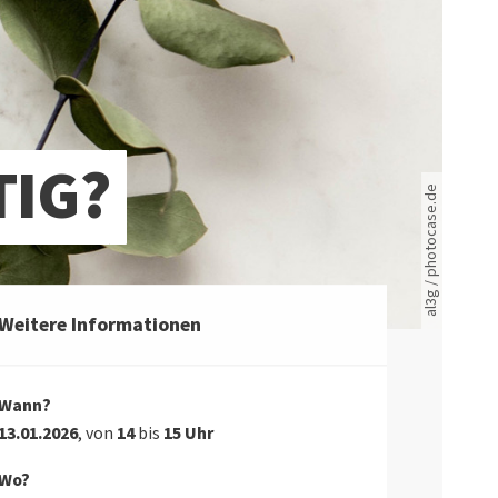
Rote leere Sitzreihen
TIG?
al3g / photocase.de
Weitere Informationen
Wann?
13.01.2026
, von
14
bis
15 Uhr
Wo?