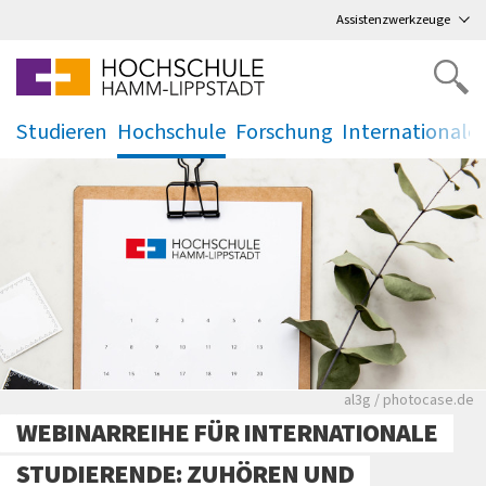
Direkt
zum Hauptmenü
,
zum Inhalt
,
Assistenzwerkzeuge
Studieren
Hochschule
Forschung
Internationale
.
.
.
.
Rote leere Sitzre
al3g / photocase.de
WEBINARREIHE FÜR INTERNATIONALE
STUDIERENDE: ZUHÖREN UND