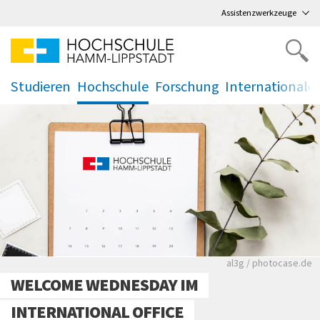
Direkt
zum Hauptmenü
,
zum Inhalt
,
Assistenzwerkzeuge
Studieren
Hochschule
Forschung
Internationale
.
.
.
.
Rote leere Sitzre
al3g / photocase.de
WELCOME WEDNESDAY IM
INTERNATIONAL OFFICE