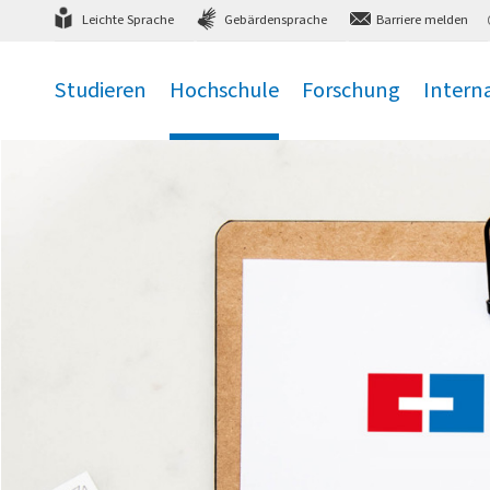
Direkt
zum Hauptmenü
,
zum Inhalt
,
Leichte Sprache
Gebärdensprache
Barriere melden
Studieren
Hochschule
Forschung
Intern
.
.
.
.