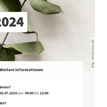
2024
Rote leere Sitzreihen
al3g / photocase.de
Weitere Informationen
Wann?
02.07.2024
von
09:00
bis
13:00
Wo?