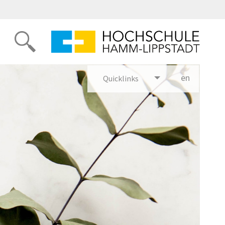
en
glish
Quicklinks