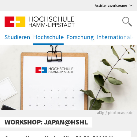
Direkt
zum Hauptmenü
,
zum Inhalt
,
Assistenzwerkzeuge
Studieren
Hochschule
Forschung
Internationale
.
.
.
.
Rote leere Sitzre
al3g / photocase.de
WORKSHOP: JAPAN@HSHL