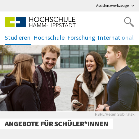
Direkt
zum Hauptmenü
,
zum Inhalt
,
Assistenzwerkzeuge
Studieren
Hochschule
Forschung
Internationale
.
.
.
.
HSHL/Helen Sobiralski
ANGEBOTE FÜR SCHÜLER*INNEN