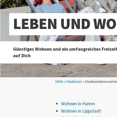
LEBEN UND W
Günstiges Wohnen und ein umfangreiches Freize
auf Dich
Sie sind hier:
HSHL
»
Studieren
» Studieninteressiert
Wohnen in Hamm
Wohnen in Lippstadt