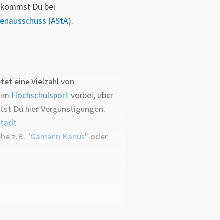
ekommst Du bei
denausschuss (AStA)
.
tet eine Vielzahl von
eim
Hochschulsport
vorbei, über
st Du hier Vergünstigungen.
stadt
he z.B. "
Gamann Kanus
" oder