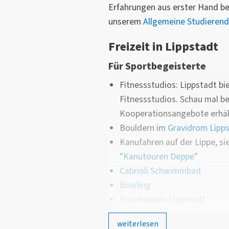
Erfahrungen aus erster Hand b
unserem
Allgemeine Studieren
Freizeit in Lippstadt
Für Sportbegeisterte
Fitnessstudios: Lippstadt bie
Fitnessstudios. Schau mal b
Kooperationsangebote erhält
Bouldern im
Gravidrom Lipp
Kanufahren auf der Lippe, sie
"
Kanutouren Deppe
"
Cabrioli Schwimmbad
Bowling
Eisschuppen Lippstadt
Kultur & Erleben
weiterlesen