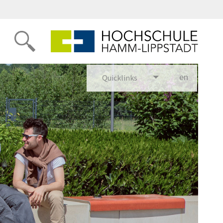
en
glish
Quicklinks