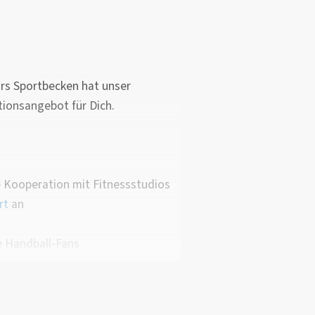
ges Programm von klassischen Opern
zu spannenden Theaterstücken und
rs Sportbecken hat unser
wechselnde Ausstellungen bieten
ionsangebot für Dich.
e
eten aktuelle Blockbuster und
e Kooperation mit Fitnessstudios
ge
rt
an
ichen nicht aus? Dann gibt es noch
le Handball-Fans
en warten in Lippstadts Innenstadt
 Fußweg entfernt von der HSHL.