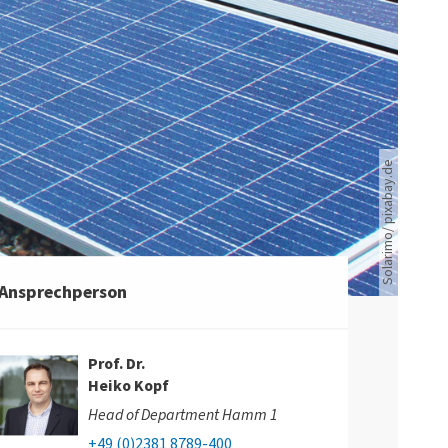
Solarimo/ pixabay.de
Solarzellen
Ansprechperson
Prof. Dr.
Heiko Kopf
Head of Department Hamm 1
+49 (0)2381 8789-400