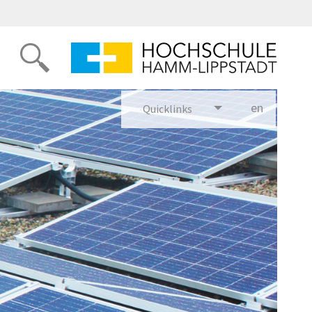
en
glish
Quicklinks