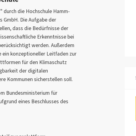
 Henry William Chesbrough bietet
n den Innovationsprozess einer
t
" durch die Hochschule Hamm-
die
"Ideenstadt"
auf den Open
ts GmbH. Die Aufgabe der
dsourcing zurückgreift,
ellen, dass die Bedürfnisse der
nen, aktiv an den
ssenschaftliche Erkenntnisse bei
dt teilzunehmen und ihre Ideen
 berücksichtigt werden. Außerdem
e ein konzeptioneller Leitfaden zur
ttformen für den Klimaschutz
ionsprozesse für Außenstehende
gbarkeit der digitalen
ven Intelligenz der Bürger*innen
ere Kommunen sicherstellen soll.
en, die Innovationsprozesse
essern und somit den steigenden
om Bundesministerium für
derem durch das Ziel der
ufgrund eines Beschlusses des
 zu bewältigen.
zu beitragen, dass sich die
rer Stadt identifizieren und sich