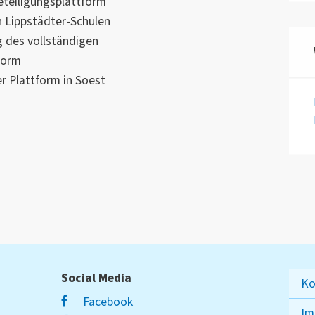
eteiligungsplattform
 Veränderung beteiligen. Dadurch
n Lippstädter-Schulen
tragen, die Zufriedenheit der
g des vollständigen
 erhöhen und das Vertrauen in die
form
ärken.
er Plattform in Soest
Social Media
Ko
Facebook
Im