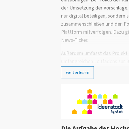
der Umsetzung der Vorschläge. D
nur digital beteiligen, sonder
zusammenschließen und den For
Plattform mitverfolgen. Dazu g
News-Ticker.
Außerdem umfasst das Projekt 
umfangreichen Leitfadens zur 
Klimaschutzprojekten. Dieser e
weiterlesen
Konzeptionierung sowie einen
und Leitfäden zur Bewertung de
dieser Maßnahmen. Darüber hina
Stellen und Prozesse innerhalb 
Verwaltung identifizieren, um 
Klimaschutzmaßnahmen sicherz
Die Aufgabe der Hoch