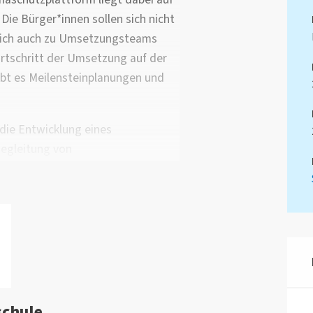
ie Bürger*innen sollen sich nicht
n sich auch zu Umsetzungsteams
tschritt der Umsetzung auf der
ibt es Meilensteinplanungen und
die Entwicklung eines
Begleitung von
nthält Vorlagen zu deren
 Methodenbaukasten für Workshops
r Effektivität und Umsetzbarkeit
us wird das Team kritische
der Lippstädter Politik und
eine erfolgreiche Umsetzung der
ustellen.
schule