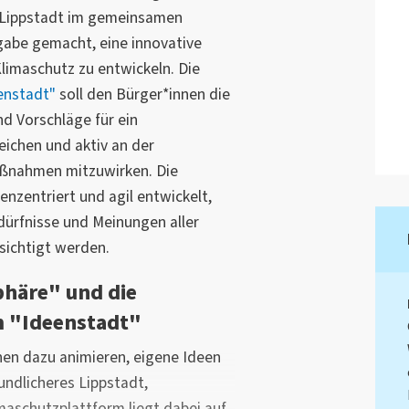
-Lippstadt im gemeinsamen
gabe gemacht, eine innovative
limaschutz zu entwickeln. Die
enstadt"
soll den Bürger*innen die
nd Vorschläge für ein
eichen und aktiv an der
ßnahmen mitzuwirken. Die
enzentriert und agil entwickelt,
dürfnisse und Meinungen aller
sichtigt werden.
phäre" und die
m "Ideenstadt"
nen dazu animieren, eigene Ideen
undlicheres Lippstadt,
maschutzplattform liegt dabei auf