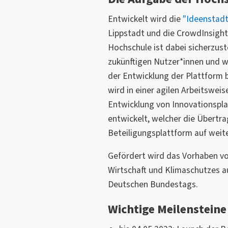
Der Open Innovation-Ansatz von
die Möglichkeit, Bürger*innen i
Entwickelt wird die
"Ideenstad
Kommune einzubinden. Indem 
Lippstadt und die CrowdInsigh
Innovation-Ansatz und das Crow
Hochschule ist dabei sicherzust
ermöglicht sie es den Bürger*in
zukünftigen Nutzer*innen und wi
Innovationsprozessen ihrer Sta
der Entwicklung der Plattform
und Meinungen einzubringen.
wird in einer agilen Arbeitsweis
Entwicklung von Innovationspla
Durch die Öffnung der Innovat
entwickelt, welcher die Übertra
und die Einbindung der kollekti
Beteiligungsplattform auf weit
soll die Plattform dazu beitrag
innerhalb der Kommune zu verb
Gefördert wird das Vorhaben v
Innovationsdruck, der unter an
Wirtschaft und Klimaschutzes a
Klimaneutralität ausgeübt wird,
Deutschen Bundestags.
Zusätzlich soll die Plattform da
Wichtige Meilensteine
Lippstädter*innen stärker mit ih