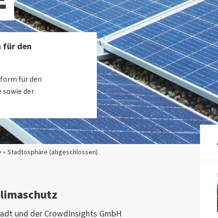
 für den
tform für den
 sowie der
e
» Stadtosphäre (abgeschlossen)
Klimaschutz
tadt und der CrowdInsights GmbH