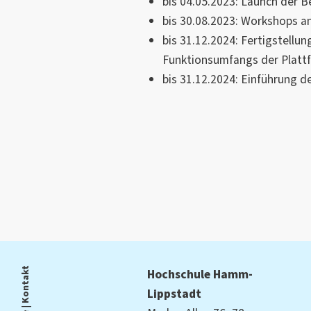
bis 04.05.2023: Launch der B
aktiver an ihrer Gestaltung und
bis 30.08.2023: Workshops a
soll die Plattform auch dazu bei
bis 31.12.2024: Fertigstellun
Bürger*innen mit ihrer Stadt zu
Funktionsumfangs der Platt
städtischen Institutionen zu st
bis 31.12.2024: Einführung d
Kontakt
Hochschule Hamm-
Lippstadt