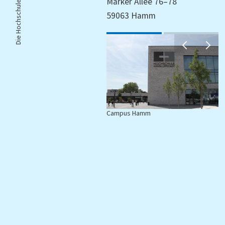
Die Hochschule |
Marker Allee 76–78
59063 Hamm
Campus Hamm
C