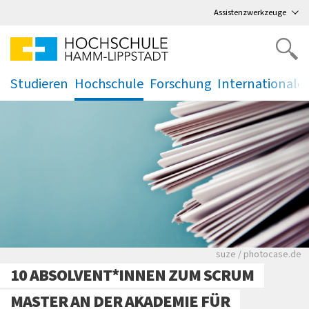
Direkt
zum Hauptmenü
,
zum Inhalt
,
Assistenzwerkzeuge
Studieren
Hochschule
Forschung
Internationale
.
.
.
.
Viele Zeitungen.
suze / photocase.de
10 ABSOLVENT*INNEN ZUM SCRUM
MASTER AN DER AKADEMIE FÜR