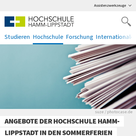
Direkt
zum Hauptmenü
,
zum Inhalt
,
Assistenzwerkzeuge
Studieren
Hochschule
Forschung
Internationale
.
.
.
.
Viele Zeitungen.
suze / photocase.de
ANGEBOTE DER HOCHSCHULE HAMM-
LIPPSTADT IN DEN SOMMERFERIEN