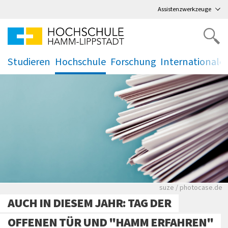
Direkt
zum Hauptmenü
,
zum Inhalt
,
Assistenzwerkzeuge
Studieren
Hochschule
Forschung
Internationale
.
.
.
.
Viele Zeitungen.
suze / photocase.de
AUCH IN DIESEM JAHR: TAG DER
OFFENEN TÜR UND "HAMM ERFAHREN"