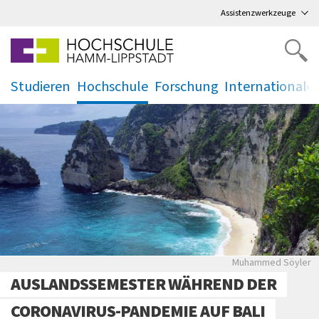
Direkt
zum Hauptmenü
,
zum Inhalt
,
Assistenzwerkzeuge
Studieren
Hochschule
Forschung
Internationale
.
.
.
.
Balinesische Me
Muhammed Söyler
AUSLANDSSEMESTER WÄHREND DER
CORONAVIRUS-PANDEMIE AUF BALI